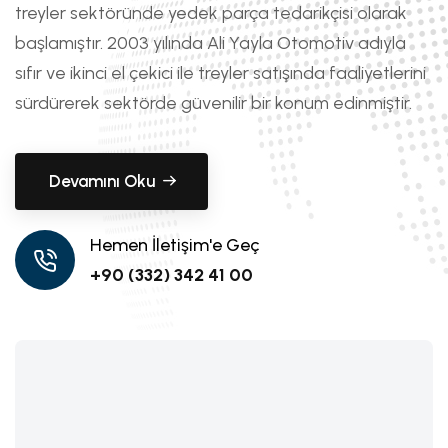
treyler sektöründe yedek parça tedarikçisi olarak
başlamıştır. 2003 yılında Ali Yayla Otomotiv adıyla
sıfır ve ikinci el çekici ile treyler satışında faaliyetlerini
sürdürerek sektörde güvenilir bir konum edinmiştir.
Devamını Oku
Hemen İletişim'e Geç
+90 (332) 342 41 00