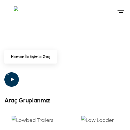
Güvenle Taşımanız İçin
Hemen İletişim'e Geç
01
02
03
Size Nasıl Yardımcı Olabiliriz?
Araç Gruplarımız